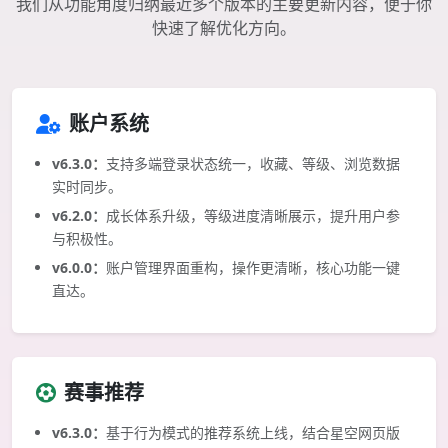
我们从功能角度归纳最近多个版本的主要更新内容，便于你
快速了解优化方向。
账户系统
v6.3.0：
支持多端登录状态统一，收藏、等级、浏览数据
实时同步。
v6.2.0：
成长体系升级，等级进度清晰展示，提升用户参
与积极性。
v6.0.0：
账户管理界面重构，操作更清晰，核心功能一键
直达。
赛事推荐
v6.3.0：
基于行为模式的推荐系统上线，结合星空网页版