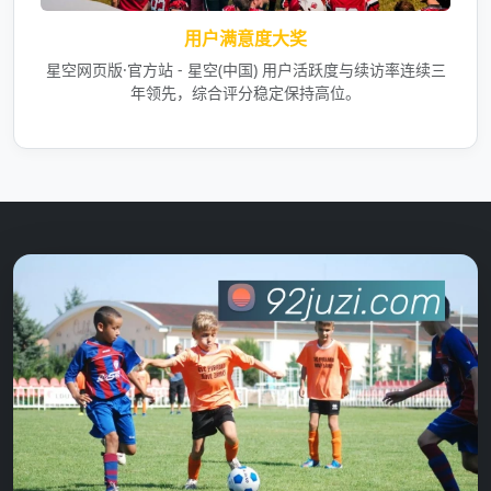
用户满意度大奖
星空网页版·官方站 - 星空(中国) 用户活跃度与续访率连续三
年领先，综合评分稳定保持高位。