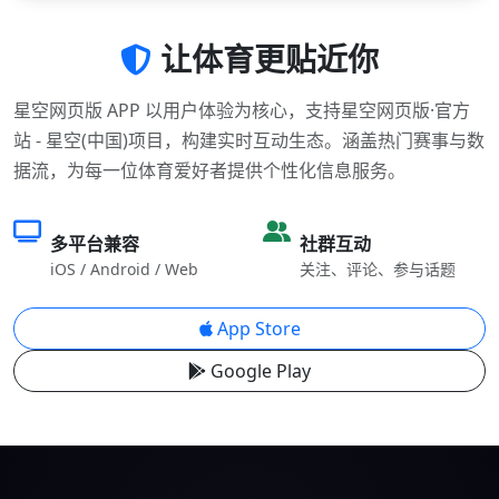
让体育更贴近你
星空网页版 APP 以用户体验为核心，支持星空网页版·官方
站 - 星空(中国)项目，构建实时互动生态。涵盖热门赛事与数
据流，为每一位体育爱好者提供个性化信息服务。
多平台兼容
社群互动
iOS / Android / Web
关注、评论、参与话题
App Store
Google Play